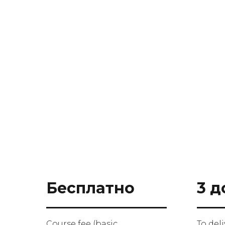
Бесплатно
3 д
Course fee (basic
To del