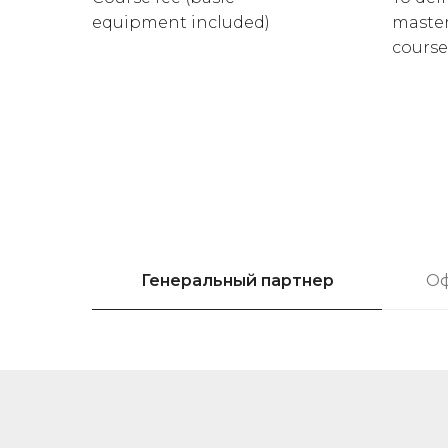
equipment included)
master
course
Генеральный партнер
Оф