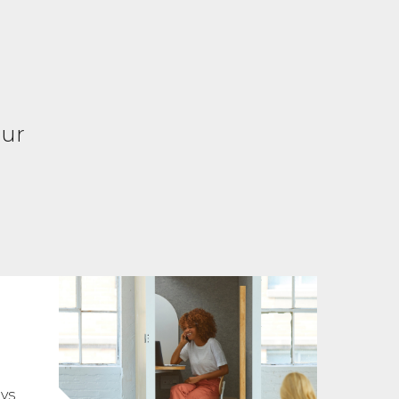
our
ys