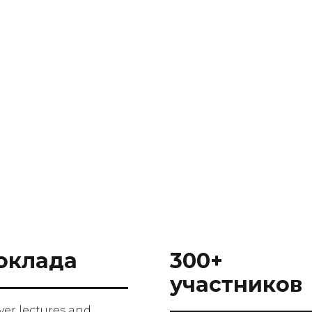
оклада
300+
участников
iver lectures and