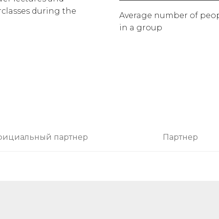
classes during the
Average number of peo
in a group
ициальный партнер
Партнер